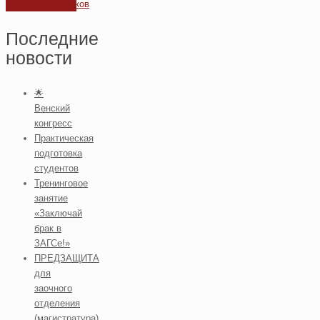
выпускников
Последние
новости
🌟
Венский
конгресс
Практическая
подготовка
студентов
Тренинговое
занятие
«Заключай
брак в
ЗАГСе!»
ПРЕДЗАЩИТА
для
заочного
отделения
(магистратура)