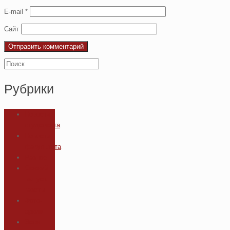
E-mail
*
Сайт
Рубрики
Новости
студсовета
Новости
факультета
Разное
Свежий
выпуск
газеты
Фото-
архив
Эссе