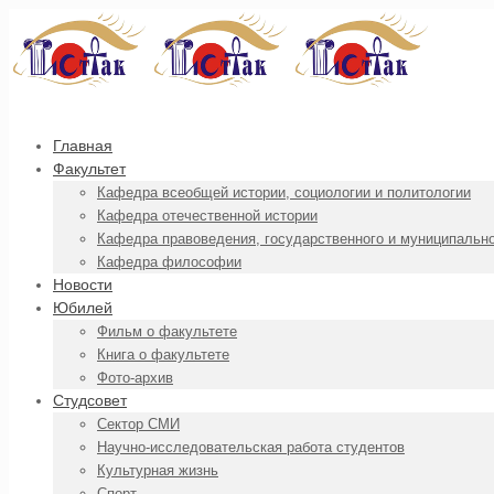
Главная
Факультет
Кафедра всеобщей истории, социологии и политологии
Кафедра отечественной истории
Кафедра правоведения, государственного и муниципальн
Кафедра философии
Новости
Юбилей
Фильм о факультете
Книга о факультете
Фото-архив
Студсовет
Сектор СМИ
Научно-исследовательская работа студентов
Культурная жизнь
Спорт