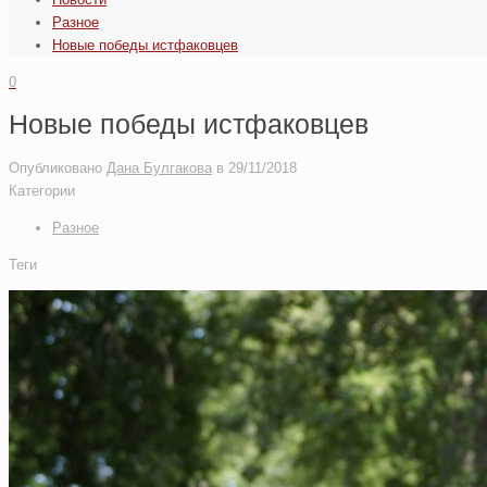
Разное
Новые победы истфаковцев
0
Новые победы истфаковцев
Опубликовано
Дана Булгакова
в
29/11/2018
Категории
Разное
Теги