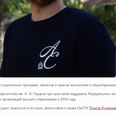
 студенческих программ, проектов и практик воспитания в общеобразов
ерситетом им. А. И. Герцена при грантовой поддержке Федерального а
 организаций высшего образования в 2018 году.
студент факультета истории, философии и права ОмГПУ
Платон Кузнецо